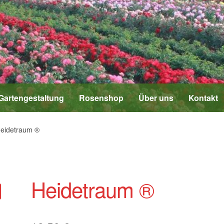
Gartengestaltung
Rosenshop
Über uns
Kontakt
eidetraum ®
Heidetraum ®