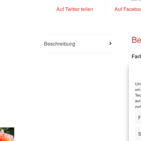
Auf Twitter teilen
Auf Faceboo
Be
Beschreibung
Far
Wuc
Um 
Blüt
um 
Tec
Eine
auf
zur
Die 
Sort
F
Kran
als 
S