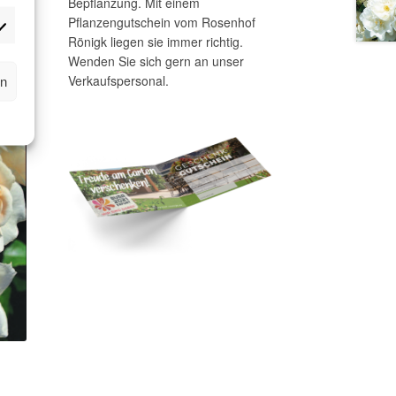
Bepflanzung. Mit einem
okies
Pflanzengutschein vom Rosenhof
ptional)
rketing
Rönigk liegen sie immer richtig.
okies
Wenden Sie sich gern an unser
ptional)
rn
Verkaufspersonal.