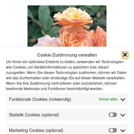
Varianten
auf.
Die
Optionen
können
auf
der
Cookie-Zustimmung verwalten
Produktseite
Um Ihnen ein optimales Erlebnis zu bieten, verwenden wir Technologien
gewählt
wie Cookies, um Geräteinformationen zu speichern bzw. darauf
werden
zuzugreifen. Wenn Sie diesen Technologien zustimmen, können wir Daten
wie das Surfverhalten oder eindeutige IDs auf dieser Website verarbeiten.
Wenn Sie Ihre Zustimmung nicht erteilen oder zurückziehen, können
bestimmte Merkmale und Funktionen beeinträchtigt werden.
Ghislane de Feligonde
Funktionale Cookies (notwendig)
Immer aktiv
13,50
€
inkl. MwSt.
Statistik Cookies (optional)
Statistik
Cookie
Marketing Cookies (optional)
inkl. MwSt.
(optiona
Marketi