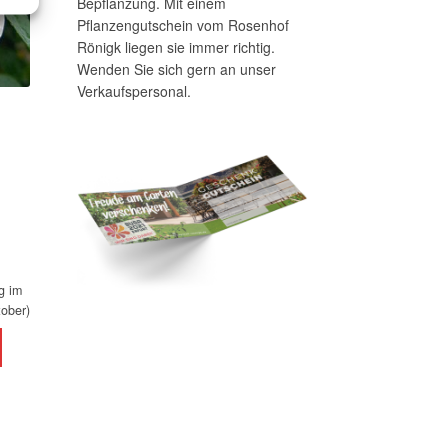
Bepflanzung. Mit einem
Pflanzengutschein vom Rosenhof
Rönigk liegen sie immer richtig.
Wenden Sie sich gern an unser
Verkaufspersonal.
g im
tober)
Dieses
Produkt
weist
mehrere
Varianten
auf.