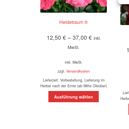
Heidetraum ®
12,50
€
–
37,00
€
inkl.
MwSt.
inkl. MwSt.
zzgl.
Versandkosten
Lieferzeit:
Vorbestellung, Lieferung im
Herbst nach der Ernte (ab Mitte Oktober)
Lie
Dieses
Ausführung wählen
Herbs
Produkt
weist
mehrere
Varianten
auf.