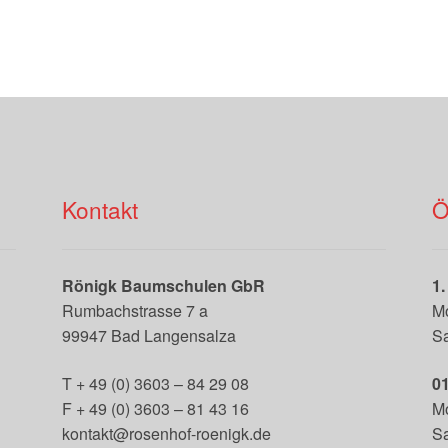
Varianten
auf.
Die
Optionen
können
auf
der
Produktseite
gewählt
Kontakt
Ö
werden
Rönigk Baumschulen GbR
1.
Rumbachstrasse 7 a
Mo
99947 Bad Langensalza
Sa
T + 49 (0) 3603 – 84 29 08
01
F + 49 (0) 3603 – 81 43 16
Mo
kontakt@rosenhof-roenigk.de
Sa