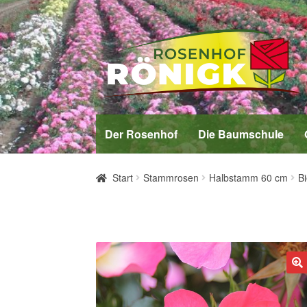
Zur
Zum
Navigation
Inhalt
springen
springen
Der Rosenhof
Die Baumschule
Start
Stammrosen
Halbstamm 60 cm
B