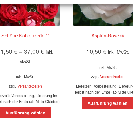
Schöne Koblenzerin ®
Aspirin-Rose ®
11,50
€
–
37,00
€
10,50
€
inkl.
inkl. MwSt.
MwSt.
inkl. MwSt.
zzgl.
Versandkosten
inkl. MwSt.
Lieferzeit:
Vorbestellung, Lieferun
zzgl.
Versandkosten
Herbst nach der Ernte (ab Mitte Ok
ferzeit:
Vorbestellung, Lieferung im
t nach der Ernte (ab Mitte Oktober)
Ausführung wählen
Dieses
Ausführung wählen
Produkt
weist
mehrere