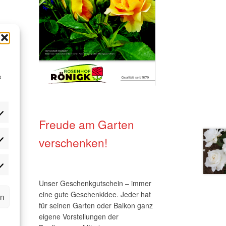
te
s
Freude am Garten
verschenken!
tistik
okies
ptional)
rketing
okies
Unser Geschenkgutschein – immer
eine gute Geschenkidee. Jeder hat
ptional)
rn
für seinen Garten oder Balkon ganz
eigene Vorstellungen der