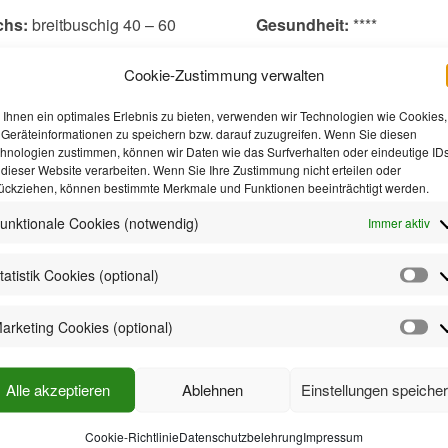
hs:
breitbuschig 40 – 60
Gesundheit:
****
e:
leicht gefüllt 2 – 4
Züchter:
Tantau 2013
Cookie-Zustimmung verwalten
Ihnen ein optimales Erlebnis zu bieten, verwenden wir Technologien wie Cookies,
 auffallend blühend und robust. Sehr starker erster Flor,
Geräteinformationen zu speichern bzw. darauf zuzugreifen. Wenn Sie diesen
usragende Blattgesundheit. Diese Sorte kann auch als kompak
hnologien zustimmen, können wir Daten wie das Surfverhalten oder eindeutige ID
nstrauchrose eingesetzt werden.
 dieser Website verarbeiten. Wenn Sie Ihre Zustimmung nicht erteilen oder
ückziehen, können bestimmte Merkmale und Funktionen beeinträchtigt werden.
unktionale Cookies (notwendig)
Immer aktiv
tatistik Cookies (optional)
Sta
Co
arketing Cookies (optional)
(o
Ma
Co
(o
Alle akzeptieren
Ablehnen
Einstellungen speiche
Cookie-Richtlinie
Datenschutzbelehrung
Impressum